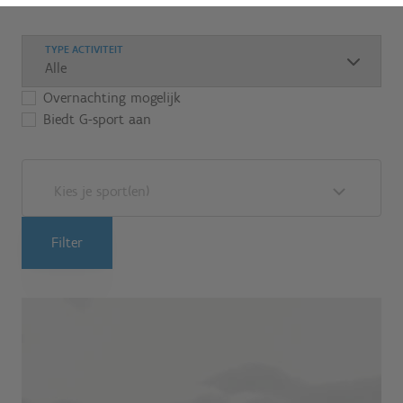
TYPE ACTIVITEIT
Overnachting mogelijk
Biedt G-sport aan
Kies je sport(en)
Filter