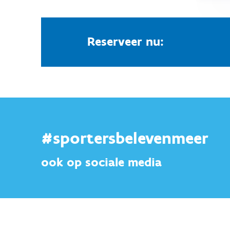
Reserveer nu:
#sportersbelevenmeer
ook op sociale media