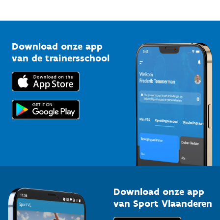
Mountainbikeroutes
Onze nieuwsbrieven
1210 Brussel
G-sport
Vlaamse Trainersschool
Sportclubs
Kennisplatform
Download onze app
Bedrijven
van de trainersschool
Downloads
Trainers en begeleiders
Voor de pers
Scholen
Topsporters
Organisatoren van sportevenementen
Download onze app
van Sport Vlaanderen