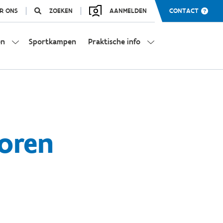
R ONS
ZOEKEN
AANMELDEN
CONTACT
en
Sportkampen
Praktische info
toren