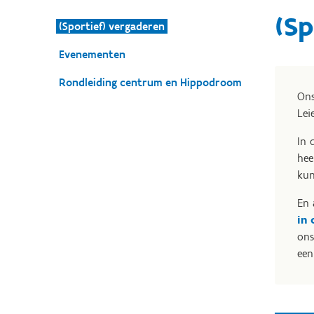
(Sp
(Sportief) vergaderen
Evenementen
Rondleiding centrum en Hippodroom
Ons
Lei
In 
hee
kun
En 
in
ons
een