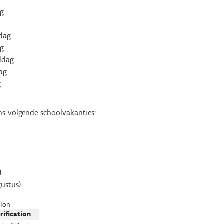
ag
dag
g
ddag
ag
g
ns volgende schoolvakanties:
)
ustus)
tion
erification