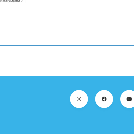
Friendly
Captcha ⇗