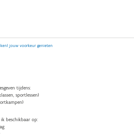
(ken) jouw voorkeur genieten
lesgeven tijdens:
lassen, sportlessen)
portkampen)
 ik beschikbaar op:
ag
g