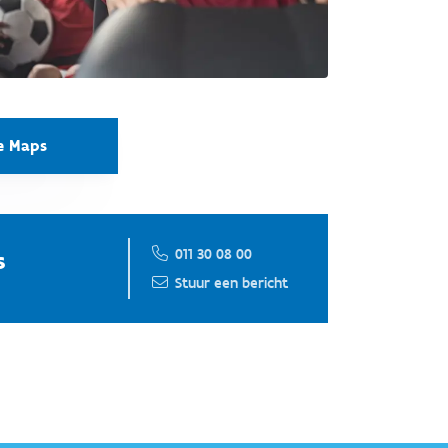
e Maps
011 30 08 00
s
Stuur een bericht