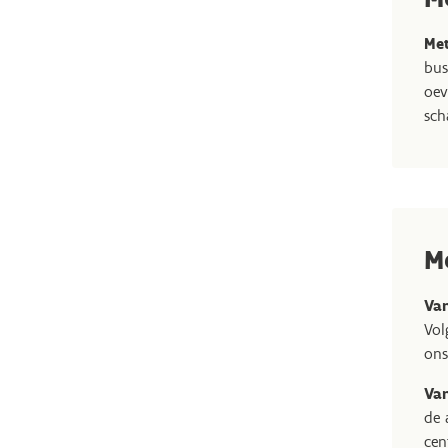
Met
bus
oev
sch
M
Va
Vol
ons
Van
de 
cen