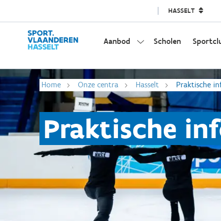
HASSELT
Aanbod
Scholen
Sportcl
Home
Onze centra
Hasselt
Praktische in
Praktische in