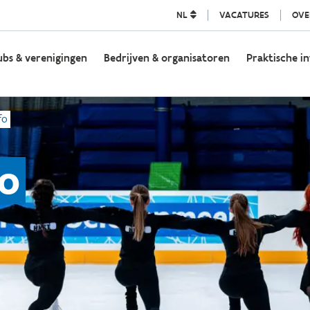
NL
VACATURES
OVE
ubs & verenigingen
Bedrijven & organisatoren
Praktische in
fo
fo