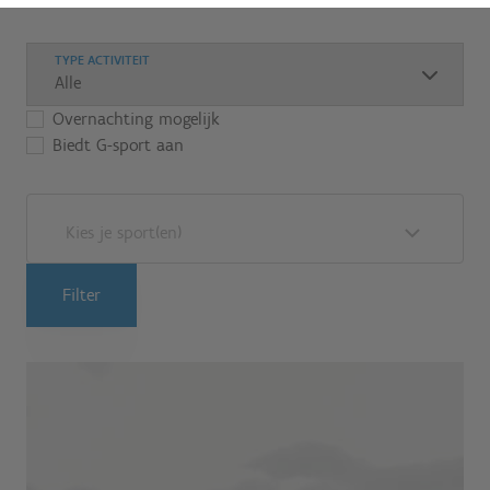
TYPE ACTIVITEIT
Overnachting mogelijk
Biedt G-sport aan
Kies je sport(en)
Filter