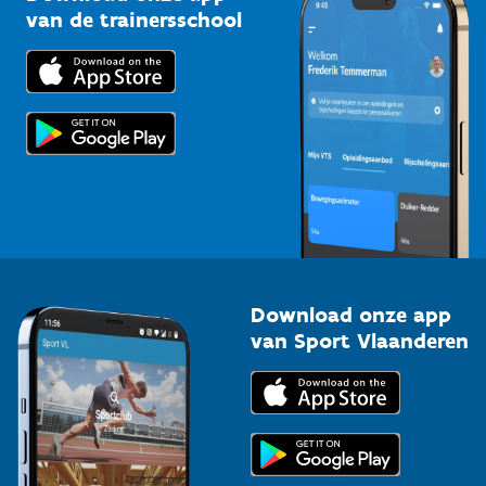
Bedrijven
van de trainersschool
Downloads
Trainers en begeleiders
Voor de pers
Scholen
Topsporters
Organisatoren van sportevenementen
Download onze app
van Sport Vlaanderen