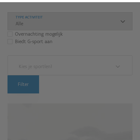
TYPE ACTIVITEIT
Overnachting mogelijk
Biedt G-sport aan
Kies je sport(en)
Filter