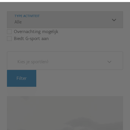
TYPE ACTIVITEIT
Overnachting mogelijk
Biedt G-sport aan
Kies je sport(en)
Filter