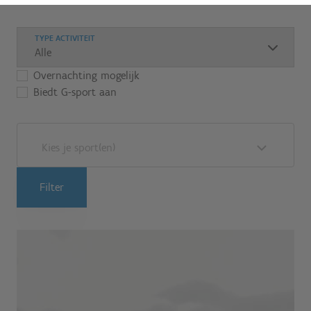
TYPE ACTIVITEIT
Overnachting mogelijk
Biedt G-sport aan
Kies je sport(en)
Filter