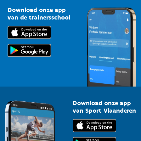
Sportclubs
Kennisplatform
Download onze app
Bedrijven
van de trainersschool
Downloads
Trainers en begeleiders
Voor de pers
Scholen
Topsporters
Organisatoren van sportevenementen
Download onze app
van Sport Vlaanderen