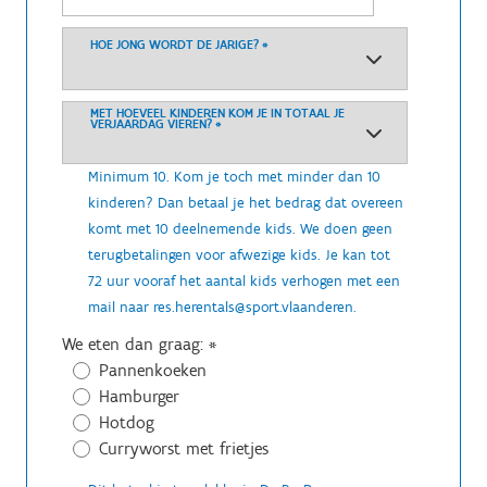
HOE JONG WORDT DE JARIGE?
*
MET HOEVEEL KINDEREN KOM JE IN TOTAAL JE
VERJAARDAG VIEREN?
*
Minimum 10. Kom je toch met minder dan 10
kinderen? Dan betaal je het bedrag dat overeen
komt met 10 deelnemende kids. We doen geen
terugbetalingen voor afwezige kids. Je kan tot
72 uur vooraf het aantal kids verhogen met een
mail naar res.herentals@sport.vlaanderen.
We eten dan graag:
*
Pannenkoeken
Hamburger
Hotdog
Curryworst met frietjes