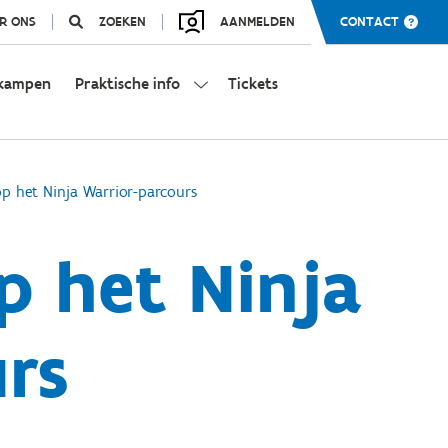
R ONS
ZOEKEN
AANMELDEN
CONTACT
kampen
Praktische info
Tickets
op het Ninja Warrior-parcours
p het Ninja
rs