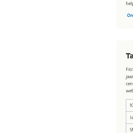
hel
On
T
Fit
jaa
cen
web
1
J
S