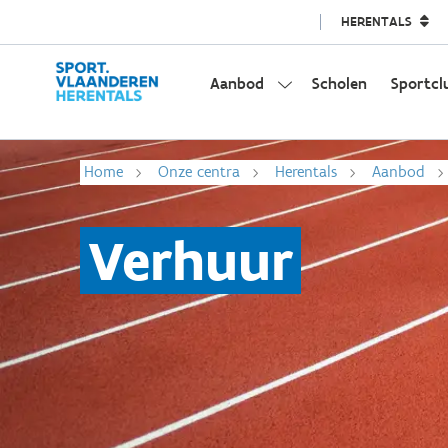
HERENTALS
Aanbod
Scholen
Sportcl
Home
Onze centra
Herentals
Aanbod
Verhuur