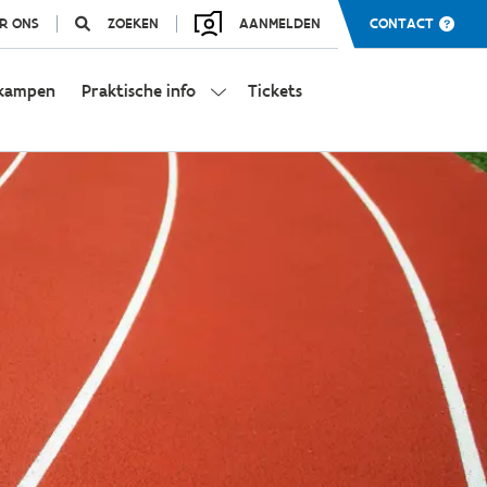
R ONS
ZOEKEN
AANMELDEN
CONTACT
kampen
Praktische info
Tickets