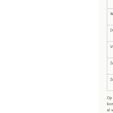
W
D
V
Z
Z
Op 
kom
al 