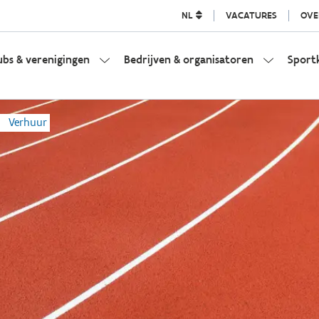
NL
VACATURES
OVE
ubs & verenigingen
Bedrijven & organisatoren
Sport
Verhuur