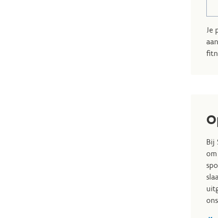
Je 
aan
fit
O
Bij
om 
spo
sla
uit
ons