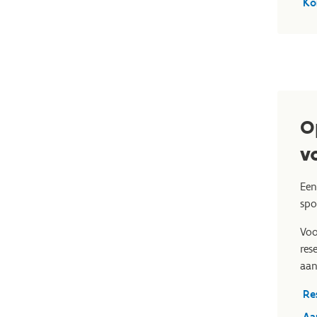
Ko
O
v
Een
spo
Voo
res
aan
Re
Aa