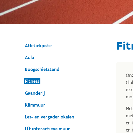
Fit
Atletiekpiste
Aula
Boogschietstand
Onz
Fitness
Clu
res
Gaanderij
mom
Klimmuur
Met
met
Les- en vergaderlokalen
en 
LÜ: interactieve muur
en 