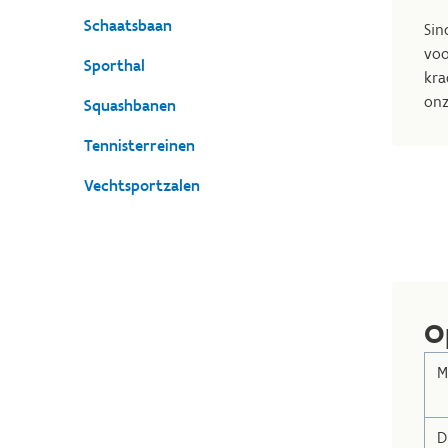
Schaatsbaan
Sin
voo
Sporthal
kra
onz
Squashbanen
Tennisterreinen
Vechtsportzalen
O
M
D