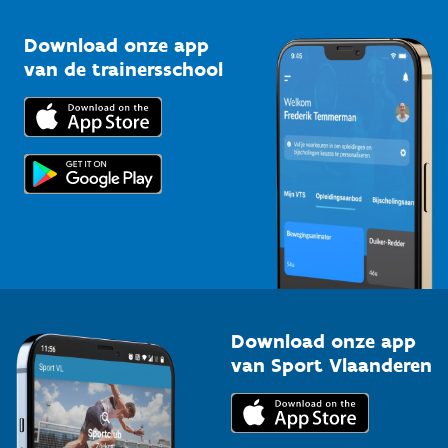
Sportclubs
Kennisplatform
Download onze app
Bedrijven
van de trainersschool
Downloads
Trainers en begeleiders
Voor de pers
Scholen
Topsporters
Organisatoren van sportevenementen
Download onze app
van Sport Vlaanderen