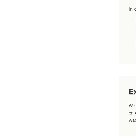
In 
E
We 
en 
wac