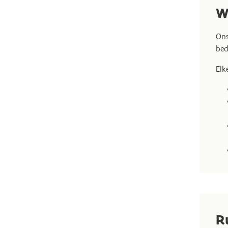
W
Ons
be
Elk
R