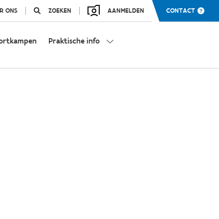
R ONS
ZOEKEN
AANMELDEN
CONTACT
ortkampen
Praktische info