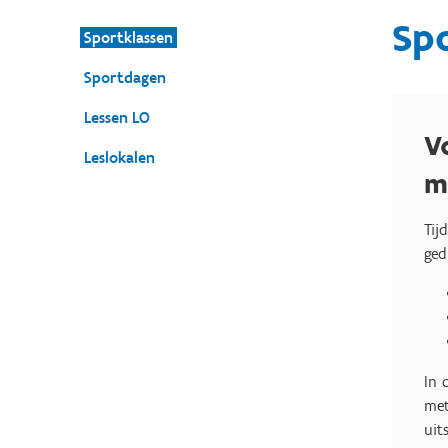
Sp
Sportklassen
Sportdagen
Lessen LO
V
Leslokalen
m
Tij
ged
In 
met
uit