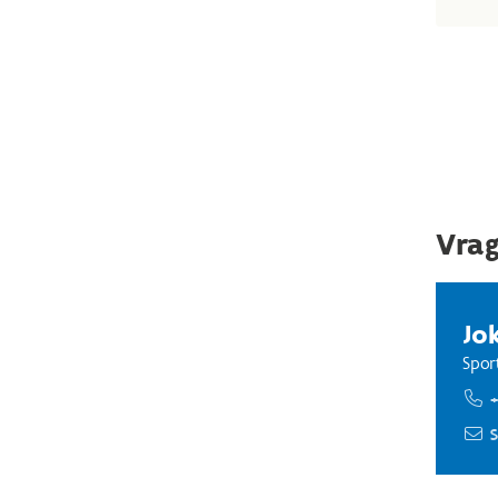
Vrag
Jo
Spor
+
S