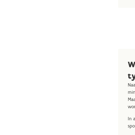
W
t
Naa
min
Maa
wor
In 
spo