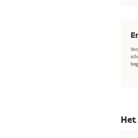
E
Voo
sch
beg
Het 