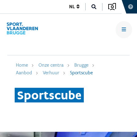
NL
Home
Onze centra
Brugge
Aanbod
Verhuur
Sportscube
Sportscube